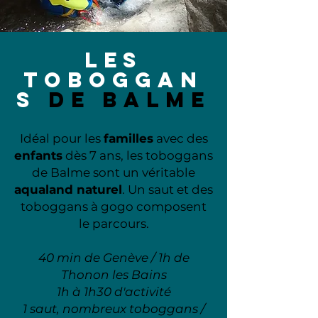
LES
TOBOGGAN
S
DE BALME
Idéal pour les
familles
avec des
enfants
dès 7 ans, les toboggans
de Balme sont un véritable
aqualand naturel
. Un saut et des
toboggans à gogo composent
le parcours.
40 min de Genève / 1h de
Thonon les Bains
1h à 1h30 d'activité
1 saut, nombreux toboggans /