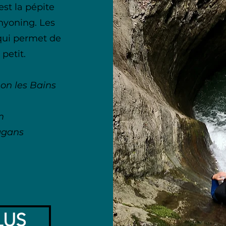
est la pépite
nyoning. Les
qui permet de
 petit.
on les Bains
m
ggans
LUS