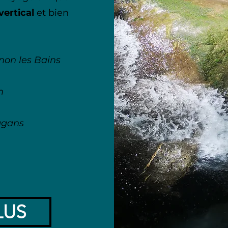
vertical
et bien
non les Bains
m
ggans
LUS