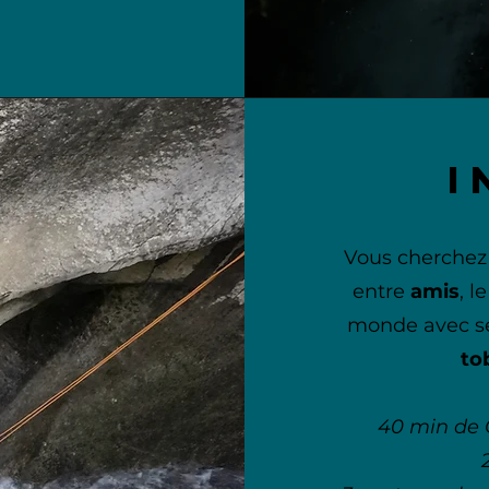
i
Vous cherchez 
entre
amis
, l
monde avec s
to
40 min de 