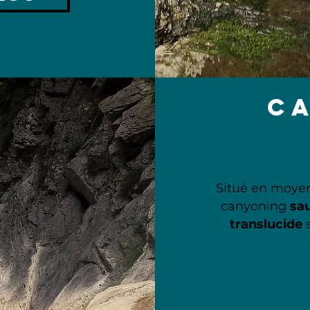
c
Situé en moy
canyoning
sa
translucide
s