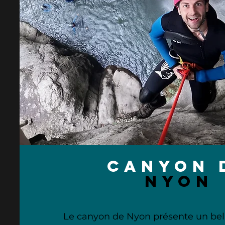
canyon 
nyon
Le canyon de Nyon présente un be