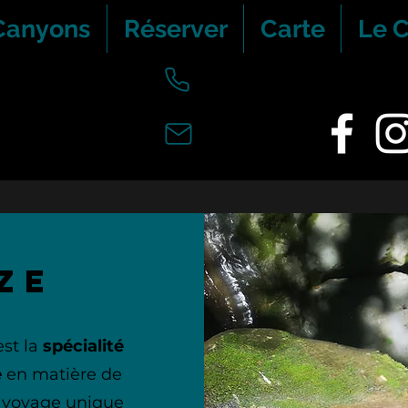
Canyons
Réserver
Carte
Le 
n
ze
st la
spécialité
e
en matière de
n voyage unique