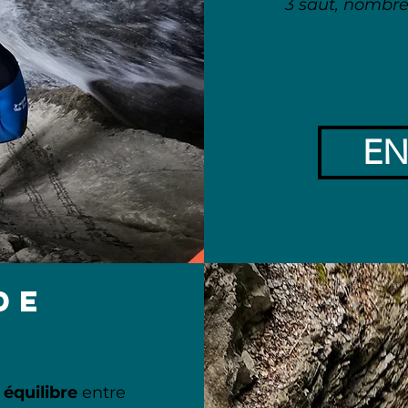
3 saut, nombr
EN
de
l
équilibre
entre