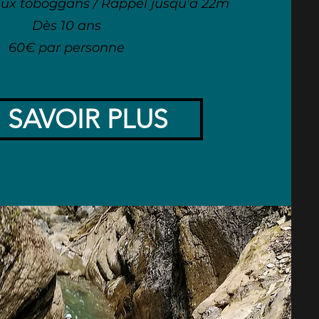
eux toboggans / Rappel jusqu'à 22m
Dès 10 ans
60€ par personne
 SAVOIR PLUS