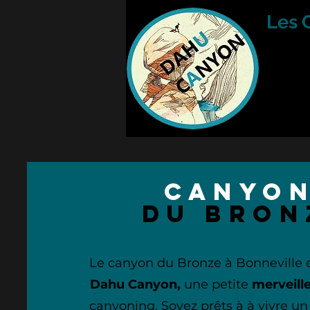
Les 
canyo
du bron
Le canyon du Bronze à Bonneville e
Dahu Canyon,
une petite
merveill
canyoning. Soyez prêts à à vivre u