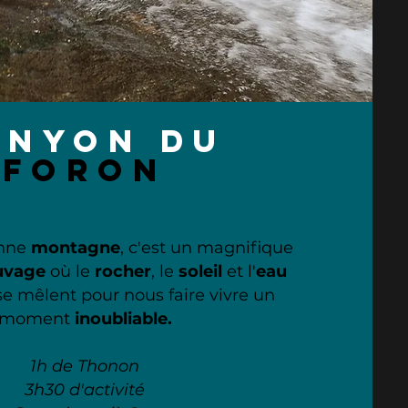
anyon
du
foron
enne
montagne
, c'est un
magnifique
uvage
où le
rocher
, le
soleil
et l'
eau
e mêlent pour nous faire vivre un
moment
inoubliable.
1h de Thonon
3h30 d'activité