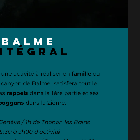
Balme
ntégral
une activité à réaliser en
famille
ou
e canyon de Balme satisfera tout le
es
rappels
dans la 1ère partie et ses
boggans
dans la 2ième.
Genève / 1h de Thonon les Bains
2h30 à 3h00 d'activité