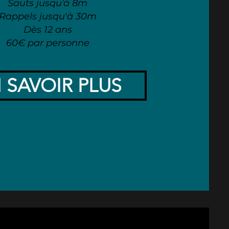
Sauts jusqu’à 8m
Rappels jusqu'à 30m
Dès 12 ans
60€ par personne
 SAVOIR PLUS