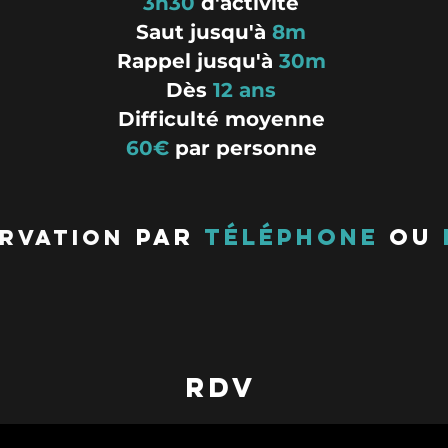
3h30
d'activité
Saut jusqu'à
8m
Rappel jusqu'à
30m
Dès
12 ans
Difficulté moyenne
60€
par personne
Par
téléphone
ou
rvation
rdv