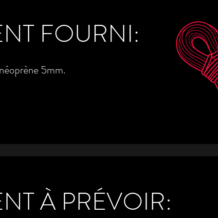
NT FOURNI:
s néoprène 5mm.
NT À PRÉVOIR: