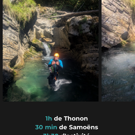
1h
de Thonon
30 min
de Samoëns